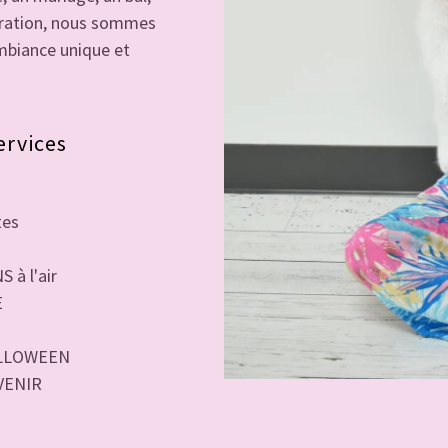
ébration, nous sommes
ambiance unique et
ervices
tes
à l'air
E
ALLOWEEN
 VENIR