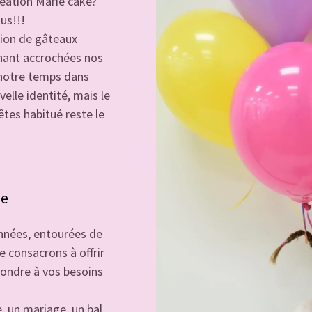
Création Marie cake?
ous!!!
tion de gâteaux
nant accrochées nos
 notre temps dans
elle identité, mais le
êtes habitué reste le
pe
nées, entourées de
 consacrons à offrir
pondre à vos besoins
, un mariage, un bal,