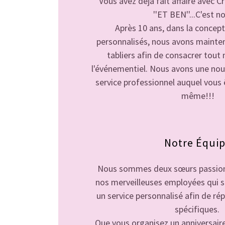
Vous avez déjà fait affaire avec 
''ET BEN''...C'est n
Après 10 ans, dans la concep
personnalisés, nous avons mainte
tabliers afin de consacrer tout
l'événementiel. Nous avons une nouv
service professionnel auquel vous 
même!!!
Notre Équi
Nous sommes deux sœurs passion
nos merveilleuses employées qui se
un service personnalisé afin de ré
spécifiques.
Que vous organisez un anniversaire