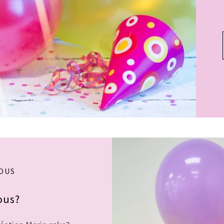
OUS
ous?